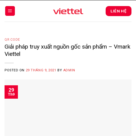
Skip
to
LIÊN HỆ
content
QR CODE
Giải pháp truy xuất nguồn gốc sản phẩm – Vmark
Viettel
POSTED ON
29 THÁNG 9, 2021
BY
ADMIN
29
Th9