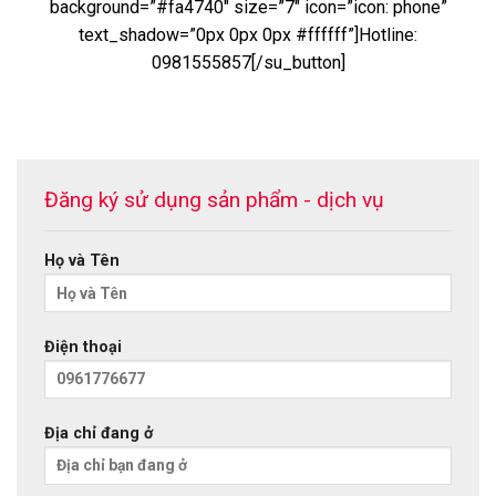
background=”#fa4740″ size=”7″ icon=”icon: phone”
text_shadow=”0px 0px 0px #ffffff”]Hotline:
0981555857[/su_button]
Đăng ký sử dụng sản phẩm - dịch vụ
Họ và Tên
Điện thoại
Địa chỉ đang ở