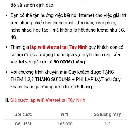
độ và sự ổn định cao.
Bạn có thể tận hưởng việc kết nói internet cho việc giải trí
trên những chiếc tivi thông minh, đọc báo, xem phim,
nghe nhạc, học tập… mà không lo hết dung lượng như 3G,
4G.
Tham gia
lắp wifi viettel tại Tây Ninh
quý khách còn có
cơ hội được sử dụng thêm dịch vụ truyền hình cáp của
Viettel với giá cực rẻ
50.000đ/tháng
.
Với chương trình khuyến mãi Quý khách được TẶNG
THÊM 1,2,3 THÁNG SỬ DỤNG + PHÍ LẮP ĐẶT nếu Quý
khách tham gia đóng cước trước 6 tháng.
III.
Giá cước
lắp wifi Viettel
tại Tây Ninh
Gói cước
Wifi
Số lượng máy
Gói 15M
165,000
1-3