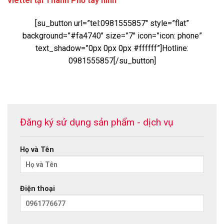
viettel tại Thành Phố tây ninh
[su_button url=”tel:0981555857″ style=”flat”
background=”#fa4740″ size=”7″ icon=”icon: phone”
text_shadow=”0px 0px 0px #ffffff”]Hotline:
0981555857[/su_button]
Đăng ký sử dụng sản phẩm - dịch vụ
Họ và Tên
Điện thoại