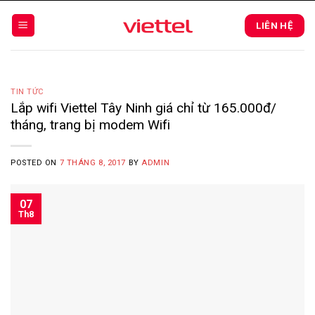
Skip
to
LIÊN HỆ
content
TIN TỨC
Lắp wifi Viettel Tây Ninh giá chỉ từ 165.000đ/
tháng, trang bị modem Wifi
POSTED ON
7 THÁNG 8, 2017
BY
ADMIN
07
Th8