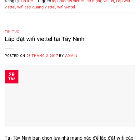
Đăng tại
Tin tức
|
Tagged
lắp internet viettel
,
lắp mạng viettel
,
Lắp wifi
viettel
,
wifi cáp quang viettel
,
wifi viettel
TIN TỨC
Lắp đặt wifi viettel tại Tây Ninh
POSTED ON
28 THÁNG 2, 2017
BY
ADMIN
28
Th2
Tại Tây Ninh bạn chọn lựa nhà mạng nào để lắp đặt wifi cáp